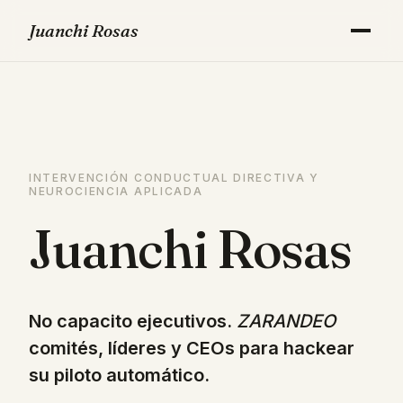
Juanchi Rosas
EL PROBLEMA
EL MÉTODO
INTERVENCIÓN CONDUCTUAL DIRECTIVA Y
SOLUCIONES
NEUROCIENCIA APLICADA
Juanchi Rosas
QUIÉN SOY
DIAGNÓSTICO DIRECTIVO
No capacito ejecutivos.
ZARANDEO
comités, líderes y CEOs para hackear
su piloto automático.